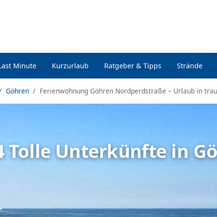
Last Minute
Kurzurlaub
Ratgeber & Tipps
Strände
Göhren
Ferienwohnung Göhren Nordperdstraße – Urlaub in tra
4 Tolle Unterkünfte in G