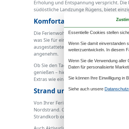
Erholung und Entspannung verspricht. Di
südöstliche Landzunge Rügens, bietet einzi
Komfortable Ferienwohnunge
Zusti
Essentielle Cookies stellen siche
Die Ferienwohnungen in der Nordperdstraß
was Sie für einen erholsamen Urlaub benötig
Wenn Sie damit einverstanden sin
ausgestattete Küche und oft ein Balkon od
weiterzuentwickeln. In diesem F
angenehm.
Wenn Sie die Verwendung aller Co
Ob Sie den Tag bei einem Frühstück im Fr
Daten für personalisierte Marke
genießen – hier erleben Sie Urlaub von sei
Sie können Ihre Einwilligung in 
Extras wie eine Sauna, einen Kamin oder e
Siehe auch unsere
Datanschutzri
Strand und Natur nur einen 
Von Ihrer Ferienwohnung Göhren Nordperds
Nordstrand. Genießen Sie entspannte Tage 
Strandkorb oder unternehmen Sie ausgede
Auch Aktivurlauber kommen hier voll auf i