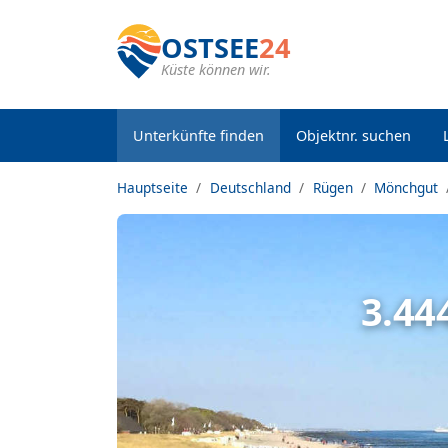
OSTSEE
24
Küste können wir.
Unterkünfte finden
Objektnr. suchen
Hauptseite
Deutschland
Rügen
Mönchgut
3.44