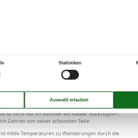
hkeiten für sportliche Aktivitäten. Familien schätzen
sich ideal für Kinder eignet.
rkunden
 perfekte Ausgangspunkt für spannende Ausflüge.
berühmten Leuchttürmen oder die beeindruckenden
le
Statistiken
nchguter Museum in Göhren, das interessante Einblicke
 alle, die es nostalgisch mögen, lohnt sich eine Fahrt mit
Dampfeisenbahn, die Göhren mit den anderen
reszeit ein Erlebnis
 ist nicht nur im Sommer ein idealer Rückzugsort.
sich Göhren von seiner schönsten Seite.
und milde Temperaturen zu Wanderungen durch die