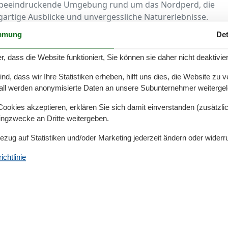
e beeindruckende Umgebung rund um das Nordperd, die
gartige Ausblicke und unvergessliche Naturerlebnisse.
n in bester Lage
mmung
Det
r, dass die Website funktioniert, Sie können sie daher nicht deaktivie
e Göhren sind modern ausgestattet und bieten alles,
en. Helle, liebevoll eingerichtete Räume, eine voll
d, dass wir Ihre Statistiken erheben, hilft uns dies, die Website zu 
er eine Terrasse machen den Aufenthalt besonders
all werden anonymisierte Daten an unsere Subunternehmer weitergele
okies akzeptieren, erklären Sie sich damit einverstanden (zusätzlich
eien beginnen oder die Abendsonne auf dem Balkon
tingzwecke an Dritte weitergeben.
ner schönsten Seite. Viele Unterkünfte bieten außerdem
Bezug auf Statistiken und/oder Marketing jederzeit ändern oder widerr
inen wunderschönen Meerblick.
chtlinie
kurzen Spaziergang entfernt
traße erreichen Sie in wenigen Minuten den herrlichen
am feinsandigen Strand, mieten Sie sich einen
hnte Spaziergänge entlang der Promenade.
hre Kosten: Ob beim Stand-up-Paddling, Windsurfen oder