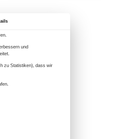
ails
ren.
verbessern und
itet.
 zu Statistiken), dass wir
ufen.