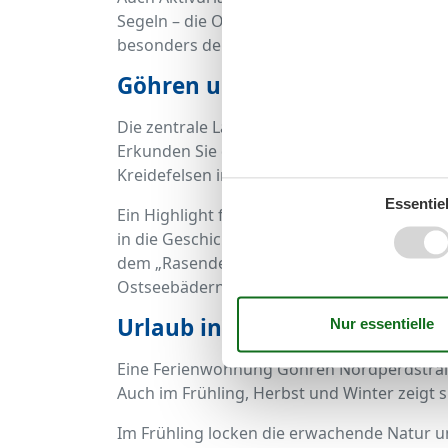
Segeln – die Ostsee bietet zahlreiche Möglic
besonders den flach abfallenden Strand, der 
Göhren und die Umgebung e
Die zentrale Lage Ihrer Unterkunft ist der
Erkunden Sie das Kap Arkona mit seinen 
Kreidefelsen im Nationalpark Jasmund.
Essentiel
Ein Highlight für Kulturfreunde ist das Mö
in die Geschichte der Region bietet. Und für
dem „Rasenden Roland“, der historischen 
Ostseebädern verbindet.
Urlaub in Göhren zu jeder Jah
Eine Ferienwohnung Göhren Nordperdstraße
Auch im Frühling, Herbst und Winter zeigt 
Im Frühling locken die erwachende Natur 