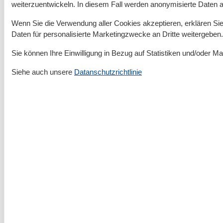
weiterzuentwickeln. In diesem Fall werden anonymisierte Daten 
👉
Jetzt
Berlin Dungeon Tickets mit Rabatt
kaufen!
Wenn Sie die Verwendung aller Cookies akzeptieren, erklären Sie 
Daten für personalisierte Marketingzwecke an Dritte weitergeben.
Das Berlin Dungeon ist eine interaktive
Gruselattraktion im Herzen der Hauptstadt, die
Sie können Ihre Einwilligung in Bezug auf Statistiken und/oder Ma
Geschichte auf schaurig-unterhaltsame Weise
Siehe auch unsere
Datanschutzrichtlinie
zum Leben erweckt. Über 600 Jahre Berliner
Vergangenheit werden hier durch professionelle
Schauspieler, detailreiche Kulissen und
eindrucksvolle Spezialeffekte dargestellt. Statt
einer trockenen Geschichtsstunde erwartet Sie
ein fesselnder Mix aus Theater, Nervenkitzel und
schwarzem Humor – ideal für alle, die
Geschichte einmal anders erleben möchten.
Besuchen Sie Hamburg? 👉
Jetzt
Hamburg
Dungeon Tickets mit Rabatt
kaufen!
Besuchen Sie Amsterdam? 👉
Jetzt
The
Amsterdam Dungeon Tickets mit Rabatt