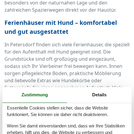
besonders von der naturnahen Lage und den
zahlreichen Spazierwegen direkt vor der Haustür.
Ferienhäuser mit Hund – komfortabel
und gut ausgestattet
In Petersdorf finden sich viele Ferienhäuser, die speziell
für den Aufenthalt mit Hund geeignet sind. Die
Grundstücke sind oft großzügig und eingezäunt,
sodass sich Ihr Vierbeiner frei bewegen kann. Innen
sorgen pflegeleichte Böden, praktische Möblierung
und liebevolle Extras wie Hundekörbe oder
Futternäpfe für einen angenehmen Aufenthalt. Viele
Gastgeber heißen Hunde nicht nur stillschweigend
Zustimmung
Details
willkommen, sondern freuen sich über vierbeinige
Essentielle Cookies stellen sicher, dass die Website
Gäste und stellen diese Freundlichkeit auch im Service
funktioniert, Sie können sie daher nicht deaktivieren.
unter Beweis.
Wenn Sie damit einverstanden sind, dass wir Ihre Statistiken
Spaziergänge und Natur direkt ab
erheben, hilft uns dies, die Website zu verbessern und