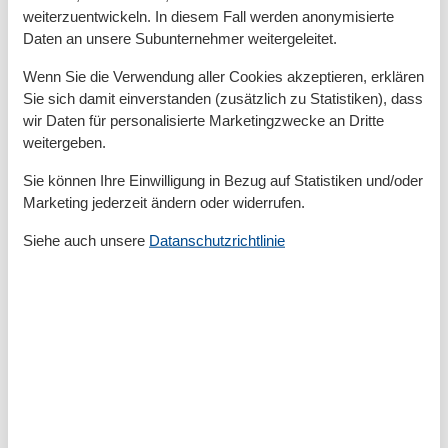
Haustür
weiterzuentwickeln. In diesem Fall werden anonymisierte
Daten an unsere Subunternehmer weitergeleitet.
Ob ein morgendlicher Rundgang durch das Dorf oder
Wenn Sie die Verwendung aller Cookies akzeptieren, erklären
ein längerer Ausflug über die angrenzenden Felder –
Sie sich damit einverstanden (zusätzlich zu Statistiken), dass
Petersdorf bietet unzählige Wege, die zum Erkunden
wir Daten für personalisierte Marketingzwecke an Dritte
einladen. Die flache Landschaft Fehmarns eignet sich
weitergeben.
hervorragend für entspannte Spaziergänge, bei denen
sich auch ältere Hunde wohlfühlen. Besonders schön
Sie können Ihre Einwilligung in Bezug auf Statistiken und/oder
sind die kleinen Naturpfade Richtung Lemkendorf
Marketing jederzeit ändern oder widerrufen.
oder Bojendorf, bei denen sich tolle Ausblicke und
Siehe auch unsere
Datanschutzrichtlinie
ruhige Ecken für eine Pause finden lassen.
Strandvergnügen für Mensch und Hund
Der nächste Hundestrand ist in Bojendorf nur wenige
Autominuten entfernt. Hier erwartet Sie ein
naturbelassener Strandabschnitt, an dem Hunde ohne
Leine toben, schwimmen und spielen dürfen. Das
flache Ufer und die weite Fläche machen den