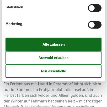
Statistiken
In Petersdorf und Umgebung gibt es mehrere
Hofläden, Bäckereien und Wochenmärkte, auf denen
Sie frische, regionale Produkte kaufen können. Ideal
Marketing
für Selbstversorger, die gerne mit lokalen Zutaten
kochen und den Abend im eigenen Garten oder auf
der Terrasse genießen möchten. Ein gemütliches
Abendessen mit Ostseeluft, während Ihr Hund
entspannt neben Ihnen ruht – das ist Urlaub in seiner
schönsten Form.
Ganzjähriger Erholungsort für
Hundeliebhaber
Ein Ferienhaus mit Hund in Petersdorf lohnt sich nicht
nur im Sommer. Im Frühjahr blüht die Insel auf, im
Herbst färben sich Felder und Alleen golden, und auch
der Winter auf Fehmarn hat seinen Reiz – mit frostiger
Meeresluft, leer gefegten Wegen und kuscheligen