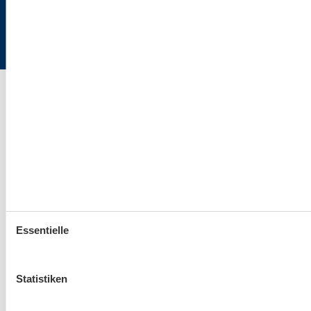
Ostsee24.de | Büro Hamburg | Poststraße 33 | 20354 Hamburg
Essentielle
Statistiken