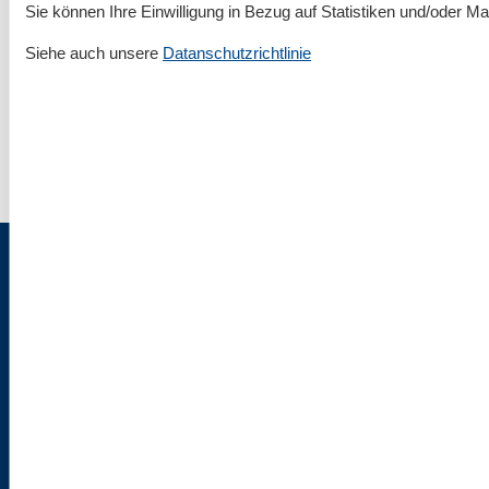
Sie können Ihre Einwilligung in Bezug auf Statistiken und/oder Ma
Rund um deinen Urlaub an der Ostsee
Siehe auch unsere
Datanschutzrichtlinie
Unterkünfte nach Region
▾
Fehmarn
▾
Impressum & Rechtlicher Tüdelkram
Über uns
AGB
Datenschutz
Cookies
Flaschenpost