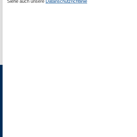
Siehe auch unsere
Datanschutzrichtlinie
Rund um deinen Urlaub an der Ostsee
Unterkünfte nach Region
▾
Fehmarn
▾
Impressum & Rechtlicher Tüdelkram
Über uns
AGB
Datenschutz
Cookies
Flaschenpost