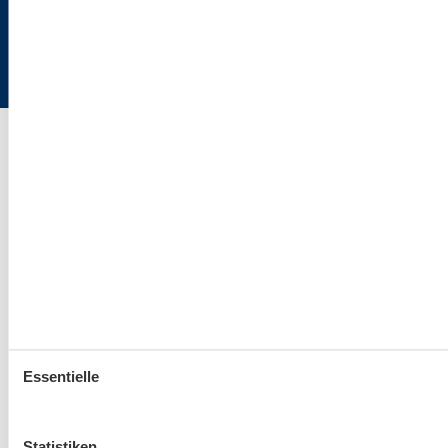
Ostsee24.de | Büro Hamburg | Poststraße 33 | 20354 Hamburg
Essentielle
Statistiken