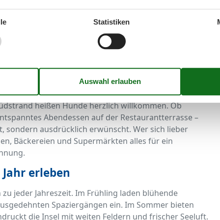
äten, die auch mit Hund möglich sind. Erkunden Sie die
r), besuchen Sie das Wasservogelreservat Wallnau oder
le
Statistiken
chen Burg mit seinen hundefreundlichen Geschäften und
egene FehMare Badezentrum Abwechslung – während Ihr
 genießen Sie Sauna, Schwimmbad oder
nsam genießen
Südstrand heißen Hunde herzlich willkommen. Ob
entspanntes Abendessen auf der Restaurantterrasse –
et, sondern ausdrücklich erwünscht. Wer sich lieber
äden, Bäckereien und Supermärkten alles für ein
ohnung.
Jahr erleben
 zu jeder Jahreszeit. Im Frühling laden blühende
ausgedehnten Spaziergängen ein. Im Sommer bieten
druckt die Insel mit weiten Feldern und frischer Seeluft.