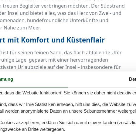
 treuen Begleiter verbringen möchten. Der Südstrand
r Insel und bietet alles, was das Herz von Zwei- und
e Promenaden, hundefreundliche Unterkünfte und
ter Nähe zum Meer.
ort mit Komfort und Küstenflair
ist für seinen feinen Sand, das flach abfallende Ufer
uhige Lage, gepaart mit einer hervorragenden
tivsten Urlaubsziele auf der Insel – insbesondere für
he zum Wasser, das maritime Ambiente und das
mmung
Det
fés schaffen eine entspannte Urlaubsatmosphäre.
nungen mit Blick aufs Meer
r, dass die Website funktioniert, Sie können sie daher nicht deaktivie
d, dass wir Ihre Statistiken erheben, hilft uns dies, die Website zu 
nd sind speziell auf die Bedürfnisse von
all werden anonymisierte Daten an unsere Subunternehmer weitergele
 Apartment mit Balkon, Wohnung mit eingezäuntem
 Promenade – hier findet sich für jede Konstellation das
okies akzeptieren, erklären Sie sich damit einverstanden (zusätzlich
n häufig pflegeleichte Böden, Näpfe, Hundedecken und
tingzwecke an Dritte weitergeben.
er Leinenhalter am Eingang. Einige Wohnungen bieten