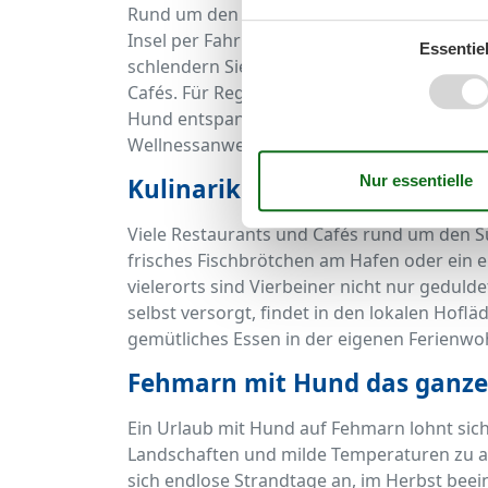
Rund um den Südstrand gibt es viele Aktivit
Insel per Fahrrad (inklusive Hundeanhänge
Essentiel
schlendern Sie durch das idyllische Städt
Cafés. Für Regentage bietet das nahegel
Hund entspannt in der Unterkunft bleibt,
Wellnessanwendungen.
Kulinarik mit Hund – gemei
Viele Restaurants und Cafés rund um den 
frisches Fischbrötchen am Hafen oder ein 
vielerorts sind Vierbeiner nicht nur geduld
selbst versorgt, findet in den lokalen Hofl
gemütliches Essen in der eigenen Ferienw
Fehmarn mit Hund das ganze 
Ein Urlaub mit Hund auf Fehmarn lohnt sich
Landschaften und milde Temperaturen zu 
sich endlose Strandtage an, im Herbst beein