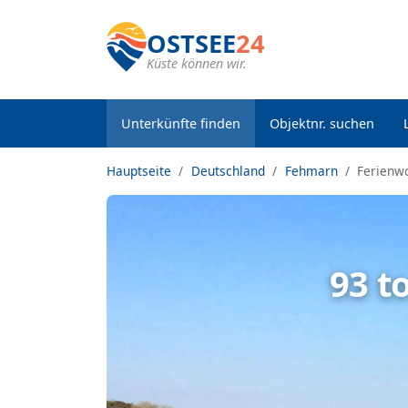
OSTSEE
24
Küste können wir.
Unterkünfte finden
Objektnr. suchen
Hauptseite
Deutschland
Fehmarn
Ferienw
93 t