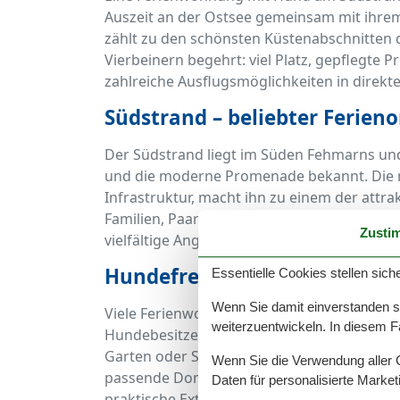
Auszeit an der Ostsee gemeinsam mit ihrem
zählt zu den schönsten Küstenabschnitten de
Vierbeinern begehrt: viel Platz, gepflegt
zahlreiche Ausflugsmöglichkeiten in direk
Südstrand – beliebter Ferien
Der Südstrand liegt im Süden Fehmarns und 
und die moderne Promenade bekannt. Die r
Infrastruktur, macht ihn zu einem der attrak
Familien, Paare und Hundebesitzer. Die Nä
Zusti
vielfältige Angebot an Restaurants und Ca
Hundefreundliche Ferienwoh
Essentielle Cookies stellen siche
Wenn Sie damit einverstanden sin
Viele Ferienwohnungen rund um den Südstra
weiterzuentwickeln. In diesem F
Hundebesitzern ausgelegt. Ob geräumiges
Garten oder Studio mit direktem Zugang zur
Wenn Sie die Verwendung aller Co
passende Domizil. Zur Ausstattung gehöre
Daten für personalisierte Marke
praktische Extras wie eine Außendusche od